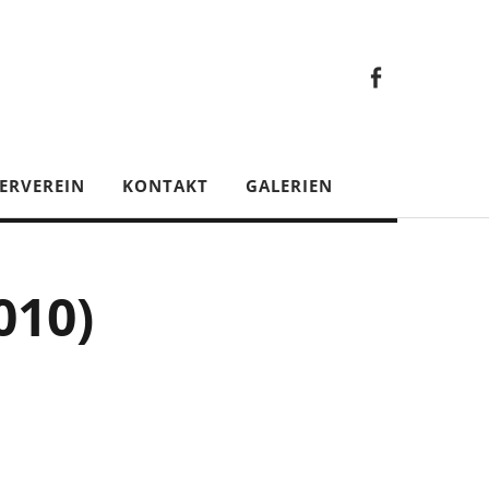
Faceb
Gesamt
Facebook
Gesamtverein
ERVEREIN
KONTAKT
GALERIEN
010)