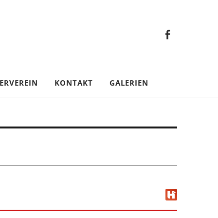
Faceb
Gesamt
Facebook
Gesamtverein
ERVEREIN
KONTAKT
GALERIEN