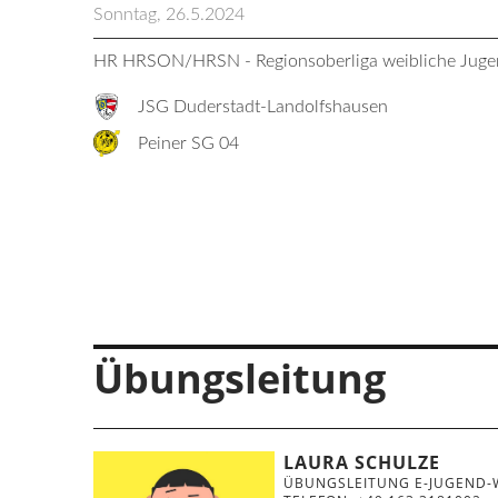
Sonntag, 26.5.2024
HR HRSON/HRSN - Regionsoberliga weibliche Ju
JSG Duderstadt-Landolfshausen
Peiner SG 04
Übungsleitung
LAURA SCHULZE
ÜBUNGSLEITUNG E-JUGEND-W