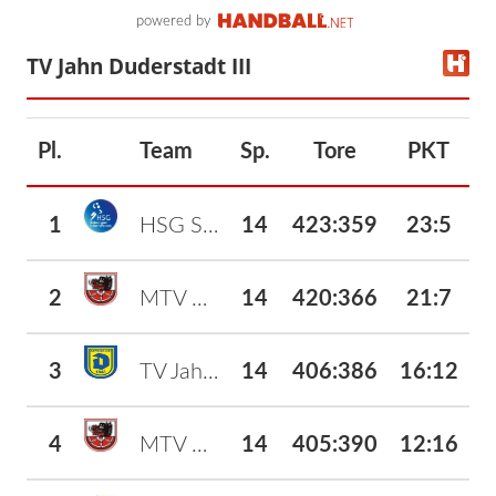
powered by
TV Jahn Duderstadt III
Pl.
Team
Sp.
Tore
PKT
1
HSG Schoning./Uslar/Wiens. II
14
423
:
359
23:5
2
MTV Geismar IV
14
420
:
366
21:7
3
TV Jahn Duderstadt III
14
406
:
386
16:12
4
MTV Geismar III
14
405
:
390
12:16