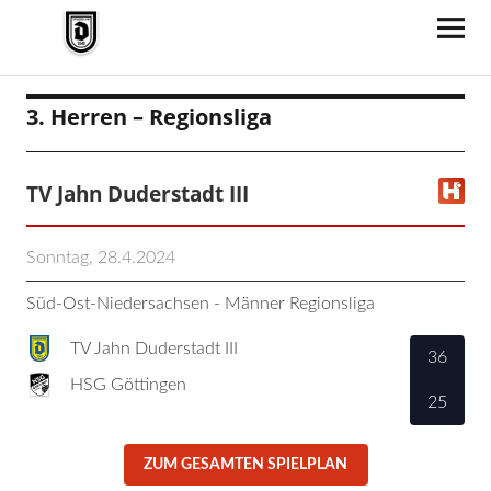
TV Jahn Duderstadt
3. Herren – Regionsliga
TV Jahn Duderstadt III
Sonntag, 28.4.2024
Süd-Ost-Niedersachsen - Männer Regionsliga
TV Jahn Duderstadt III
36
HSG Göttingen
25
ZUM GESAMTEN SPIELPLAN