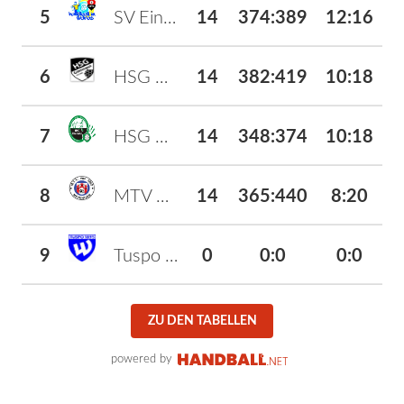
5
SV Einheit 1875 Worbis II
14
374
:
389
12:16
6
HSG Göttingen
14
382
:
419
10:18
7
HSG Rhumetal III
14
348
:
374
10:18
8
MTV Moringen II
14
365
:
440
8:20
9
Tuspo Weende II
0
0
:
0
0:0
ZU DEN TABELLEN
powered by