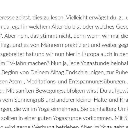
eresse zeigst, dies zu lesen. Vielleicht erwägst du, 
en da, egal in welchem Alter du bist oder welches Gesc
“. Aber nein, das stimmt nicht, denn wenn wir mal di
n liegt und es von Männern praktiziert und weiter g
ausgebreitet hat und wir nun hier in Europa auch in
beim TV-Jahn machen? Nun ja, jede Yogastunde beinh
u Beginn von Deinem Alltag Endschleunigen, zur Ru
urzen Atem-, Meditations-und Entspannungsübungen.
or. Mit sanften Bewegungsabfolgen wirst Du aufgew
n vom Sonnengruß und anderer kleiner Halte-und Krä
ungen, die wir im Yoga einnehmen. Sie beinhalten: U
sollten in einer guten Yogastunde vorkommen. Mit S
o wird gerne Werbung betrieben.Aber im Yoga geht es