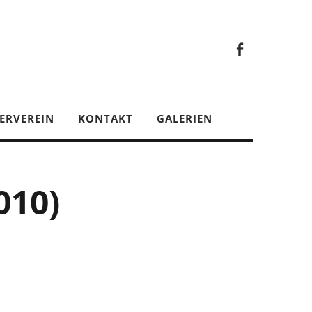
Faceb
Gesamt
Facebook
Gesamtverein
ERVEREIN
KONTAKT
GALERIEN
010)