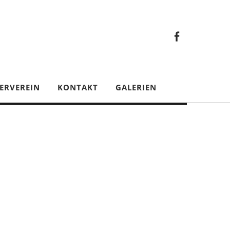
Faceb
Gesamt
Facebook
Gesamtverein
ERVEREIN
KONTAKT
GALERIEN