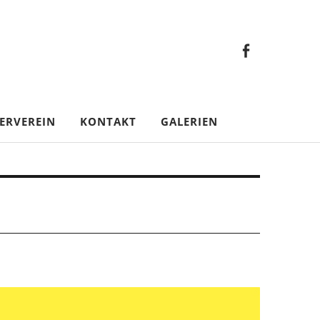
Faceb
Gesamt
Facebook
Gesamtverein
ERVEREIN
KONTAKT
GALERIEN