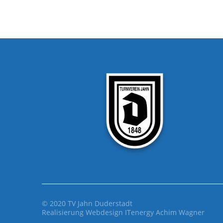
© 2020 TV Jahn Duderstadt
Realisierung Webdesign
ITenergy Achim Wagner