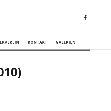
Faceb
Gesamt
Facebook
Gesamtverein
ERVEREIN
KONTAKT
GALERIEN
010)