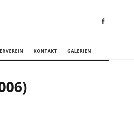
Faceb
Gesamt
Facebook
Gesamtverein
ERVEREIN
KONTAKT
GALERIEN
006)