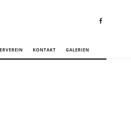
Faceb
Gesamt
Facebook
Gesamtverein
ERVEREIN
KONTAKT
GALERIEN