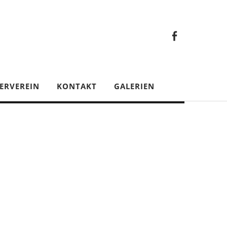
Faceb
Gesamt
Facebook
Gesamtverein
ERVEREIN
KONTAKT
GALERIEN