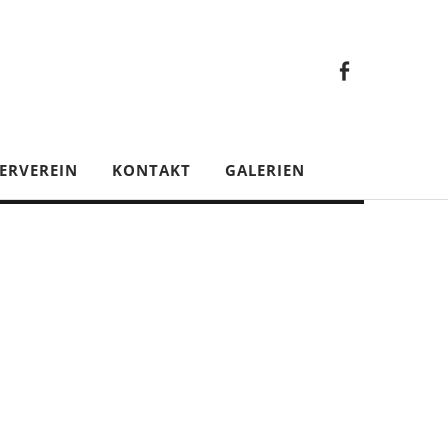
Faceb
Gesamt
Facebook
Gesamtverein
ERVEREIN
KONTAKT
GALERIEN