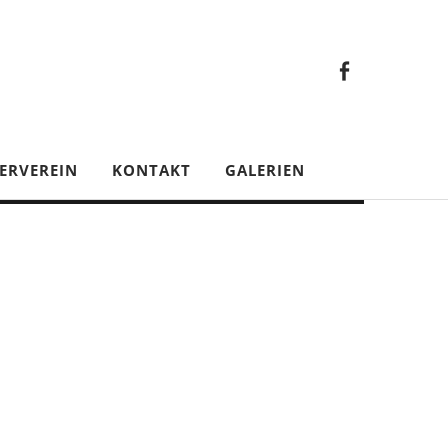
Faceb
Gesamt
Facebook
Gesamtverein
ERVEREIN
KONTAKT
GALERIEN