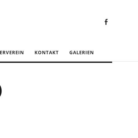
Faceb
Gesamt
Facebook
Gesamtverein
ERVEREIN
KONTAKT
GALERIEN
)