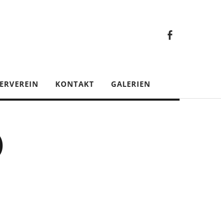
Faceb
Gesamt
Facebook
Gesamtverein
ERVEREIN
KONTAKT
GALERIEN
)