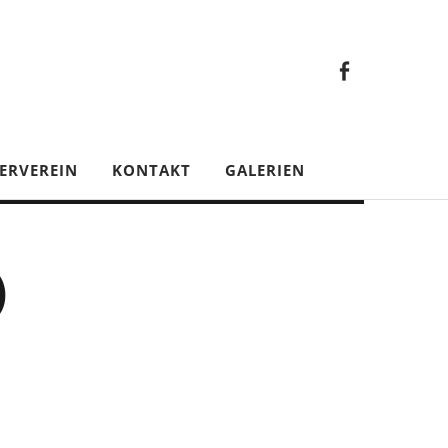
Faceb
Gesamt
Facebook
Gesamtverein
ERVEREIN
KONTAKT
GALERIEN
)