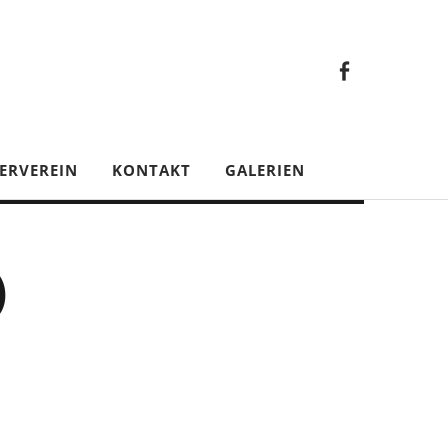
Faceb
Gesamt
Facebook
Gesamtverein
ERVEREIN
KONTAKT
GALERIEN
)