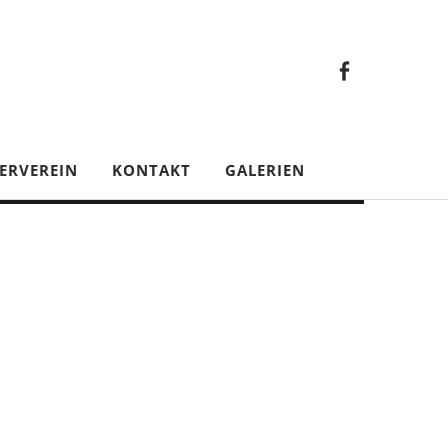
Faceb
Gesamt
Facebook
Gesamtverein
ERVEREIN
KONTAKT
GALERIEN