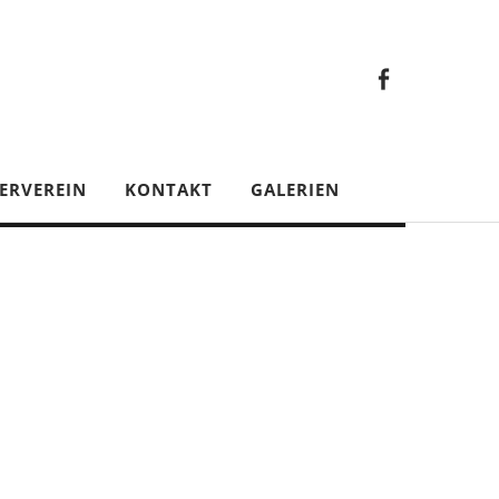
Faceb
Gesamt
Facebook
Gesamtverein
ERVEREIN
KONTAKT
GALERIEN