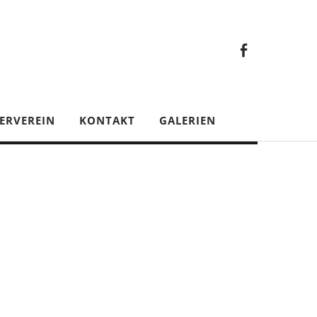
Faceb
Gesamt
Facebook
Gesamtverein
ERVEREIN
KONTAKT
GALERIEN