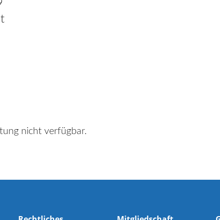
9
t
tung nicht verfügbar.
Rechtliches
Mitgliedschaft
G