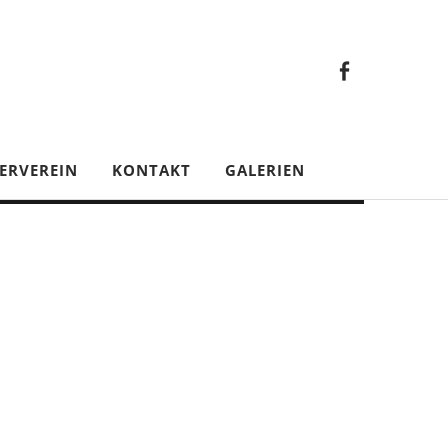
Faceb
Gesamt
Facebook
Gesamtverein
ERVEREIN
KONTAKT
GALERIEN