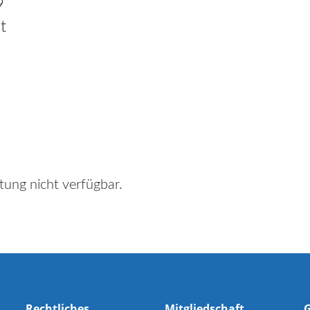
9
t
tung nicht verfügbar.
Rechtliches
Mitgliedschaft
G