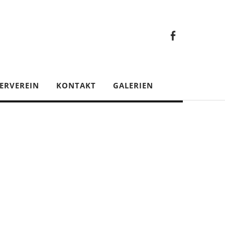
Faceb
Gesamt
Facebook
Gesamtverein
ERVEREIN
KONTAKT
GALERIEN