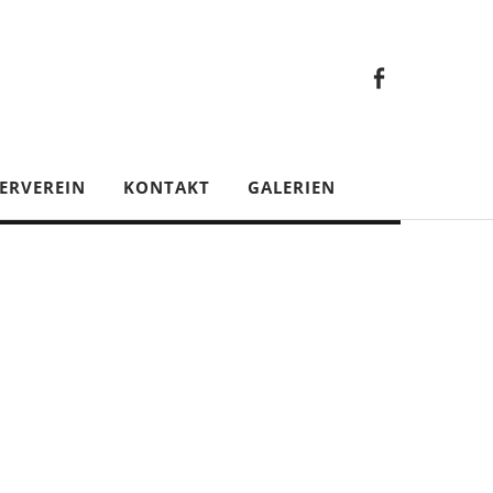
Faceb
Gesamt
Facebook
Gesamtverein
ERVEREIN
KONTAKT
GALERIEN