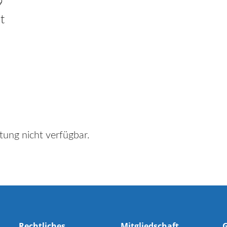
9
t
tung nicht verfügbar.
Rechtliches
Mitgliedschaft
G