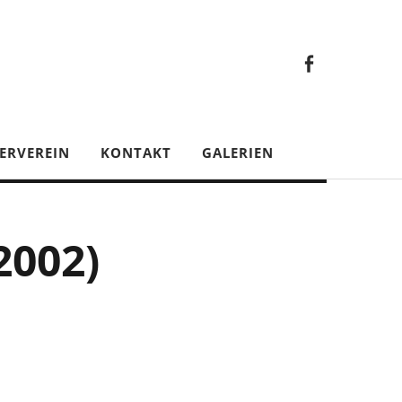
Faceb
Gesamt
Facebook
Gesamtverein
ERVEREIN
KONTAKT
GALERIEN
2002)