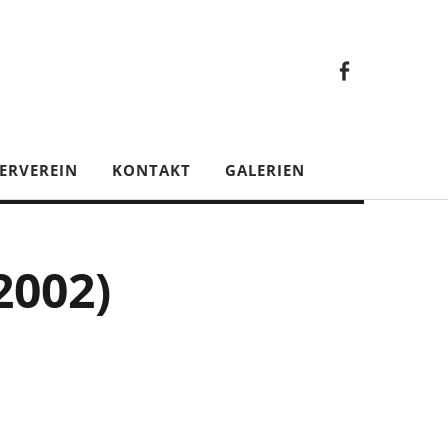
Faceb
Gesamt
Facebook
Gesamtverein
ERVEREIN
KONTAKT
GALERIEN
2002)