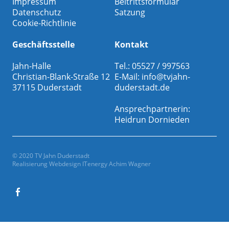
Impressum
Beitrittsformular
Datenschutz
Satzung
Cookie-Richtlinie
Geschäftsstelle
Kontakt
Jahn-Halle
Tel.: 05527 / 997563
Christian-Blank-Straße 12
E-Mail:
info@tvjahn-
37115 Duderstadt
duderstadt.de
Ansprechpartnerin:
Heidrun Dornieden
© 2020 TV Jahn Duderstadt
Realisierung Webdesign
ITenergy Achim Wagner
Facebook
Gesamtverein