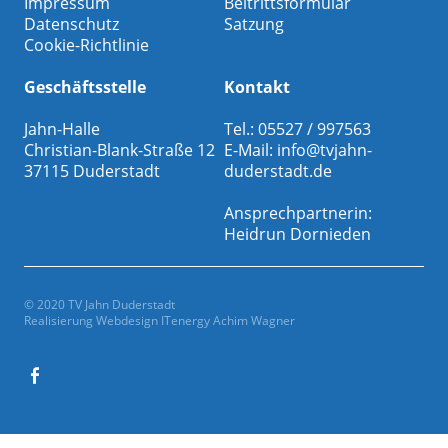
Impressum
Beitrittsformular
Datenschutz
Satzung
Cookie-Richtlinie
Geschäftsstelle
Kontakt
Jahn-Halle
Tel.: 05527 / 997563
Christian-Blank-Straße 12
E-Mail:
info@tvjahn-
37115 Duderstadt
duderstadt.de
Ansprechpartnerin:
Heidrun Dornieden
© 2020 TV Jahn Duderstadt
Realisierung Webdesign
ITenergy Achim Wagner
Facebook
Gesamtverein