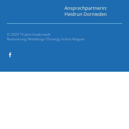
Ansprechpartnerin:
Heidrun Dornieden
© 2020 TV Jahn Duderstadt
Realisierung Webdesign
ITenergy Achim Wagner
Facebook
Gesamtverein