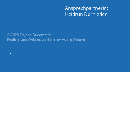
Ansprechpartnerin:
Heidrun Dornieden
© 2020 TV Jahn Duderstadt
Realisierung Webdesign
ITenergy Achim Wagner
Facebook
Gesamtverein