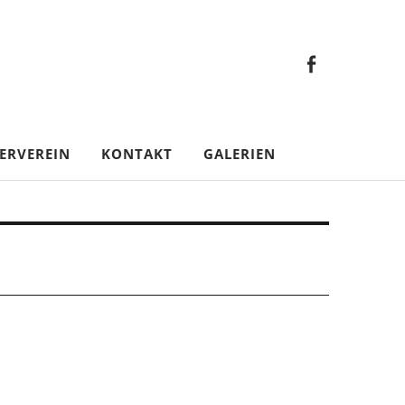
Faceb
Gesamt
Facebook
Gesamtverein
ERVEREIN
KONTAKT
GALERIEN