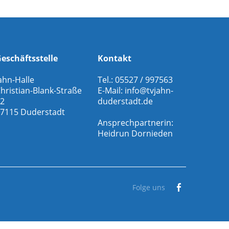
eschäftsstelle
Kontakt
ahn-Halle
Tel.: 05527 / 997563
hristian-Blank-Straße
E-Mail:
info@tvjahn-
2
duderstadt.de
7115 Duderstadt
Ansprechpartnerin:
Heidrun Dornieden
Folge uns
Facebook
Gesamtverein