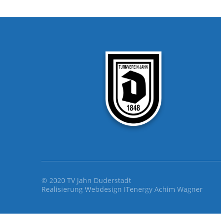
© 2020 TV Jahn Duderstadt
Realisierung Webdesign
ITenergy Achim Wagner