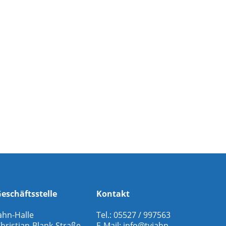
eschäftsstelle
Kontakt
ahn-Halle
Tel.: 05527 / 997563
hristian-Blank-Straße
E-Mail:
info@tvjahn-