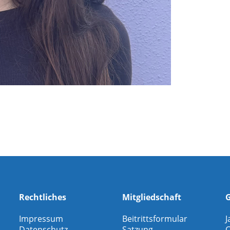
Rechtliches
Mitgliedschaft
G
Impressum
Beitrittsformular
J
Datenschutz
Satzung
C