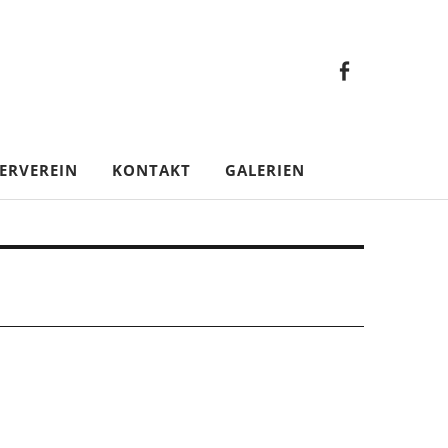
Faceb
Gesamt
Facebook
Gesamtverein
ERVEREIN
KONTAKT
GALERIEN