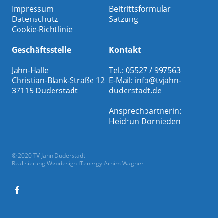
Impressum
Beitrittsformular
Datenschutz
Satzung
Cookie-Richtlinie
Geschäftsstelle
Kontakt
Jahn-Halle
Tel.: 05527 / 997563
Christian-Blank-Straße 12
E-Mail:
info@tvjahn-
37115 Duderstadt
duderstadt.de
Ansprechpartnerin:
Heidrun Dornieden
© 2020 TV Jahn Duderstadt
Realisierung Webdesign
ITenergy Achim Wagner
Facebook
Gesamtverein