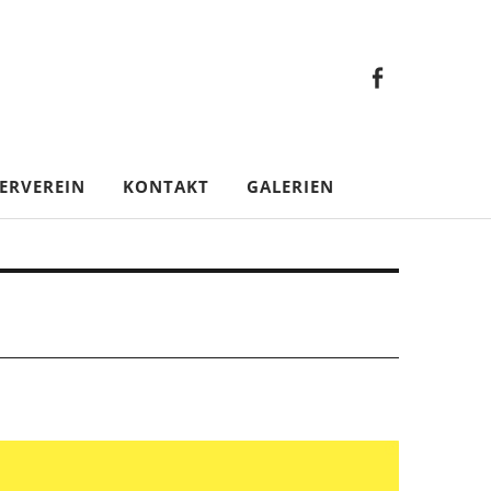
Faceb
Gesamt
Facebook
Gesamtverein
ERVEREIN
KONTAKT
GALERIEN