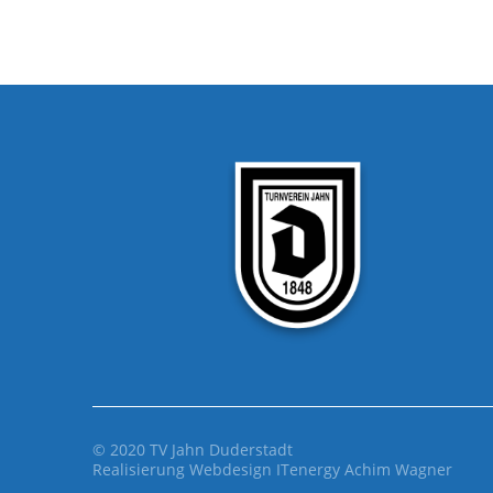
© 2020 TV Jahn Duderstadt
Realisierung Webdesign
ITenergy Achim Wagner