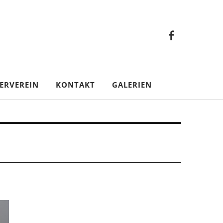
Faceb
Gesamt
Facebook
Gesamtverein
ERVEREIN
KONTAKT
GALERIEN