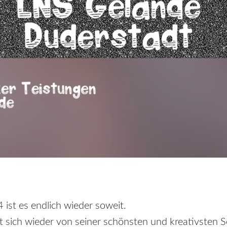
st es endlich wieder soweit.
 sich wieder von seiner schönsten und kreativsten Se