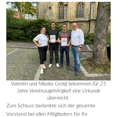
Valentin und Nikolas Grolig bekommen für 25
Jahre Vereinszugehörigkeit eine Urkunde
überreicht.
Zum Schluss bedankte sich der gesamte
Vorstand bei allen Mitgliedern für Ihr