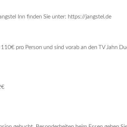
gstel Inn finden Sie unter: https://jangstel.de
f 110€ pro Person und sind vorab an den TV Jahn Du
2€
ension gebucht. Besonderheiten beim Essen geben Sie 