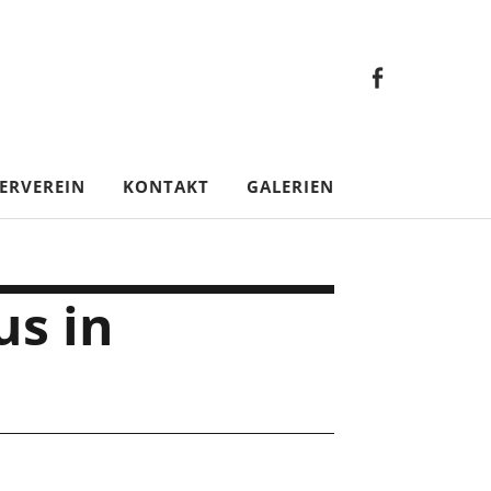
Faceb
Gesamt
Facebook
Gesamtverein
ERVEREIN
KONTAKT
GALERIEN
us in